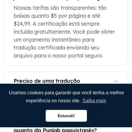
Nossas tarifas são transparentes: tão
baixas quanto $5 por página e até
$24,99. A certificação está sempre
incluída gratuitamente. Você pode obter
um orçamento instantâneo para
tradução certificada enviando seu
arquivo para o nosso portal seguro.
Preciso de uma tradução
juramentada se meu documento em
Punjabi estiver parcialmente em inglês?
Usamos cookies para garantir que você tenha a melhor
experiência no nosso site.
Saiba mais
O MotaWord consegue traduzir
Entendi!
certificados tanto do Punjab indiano
Português
quanto do Punjab paquistanês?