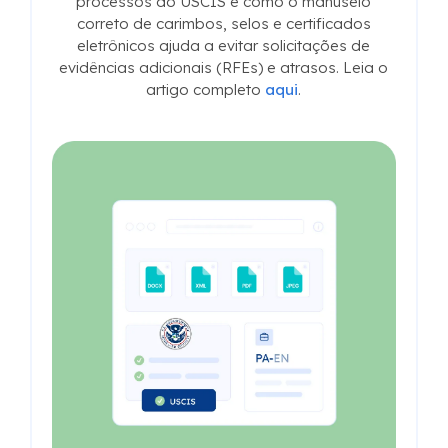
acreditação UGC/AICTE e como a MotaWord
ajuda advogados de imigração a fornecer
traduções certificadas rapidamente. Leia o
artigo completo
aqui
.