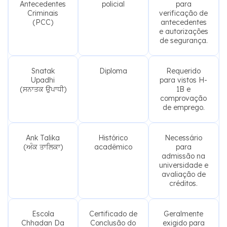
Criminais
verificação de
(PCC)
antecedentes
e autorizações
de segurança.
Snatak
Diploma
Requerido
Upadhi
para vistos H-
(ਸਨਾਤਕ ਉਪਾਧੀ)
1B e
comprovação
de emprego.
Ank Talika
Histórico
Necessário
(ਅੰਕ ਤਾਲਿਕਾ)
acadêmico
para
admissão na
universidade e
avaliação de
créditos.
Escola
Certificado de
Geralmente
Chhadan Da
Conclusão do
exigido para
Praman Patra
Ensino Médio
candidatos