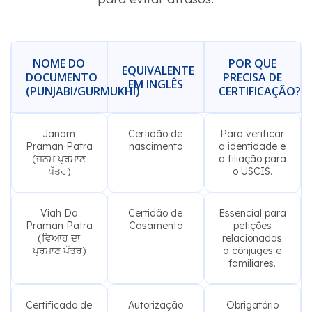
NOME DO
POR QUE
EQUIVALENTE
DOCUMENTO
PRECISA DE
EM INGLÊS
(PUNJABI/GURMUKHI)
CERTIFICAÇÃO?
Janam
Certidão de
Para verificar
Praman Patra
nascimento
a identidade e
(ਜਨਮ ਪ੍ਰਮਾਣ
a filiação para
ਪੱਤਰ)
o USCIS.
Viah Da
Certidão de
Essencial para
Praman Patra
Casamento
petições
(ਵਿਆਹ ਦਾ
relacionadas
ਪ੍ਰਮਾਣ ਪੱਤਰ)
a cônjuges e
familiares.
Certificado de
Autorização
Obrigatório
Antecedentes
policial
para