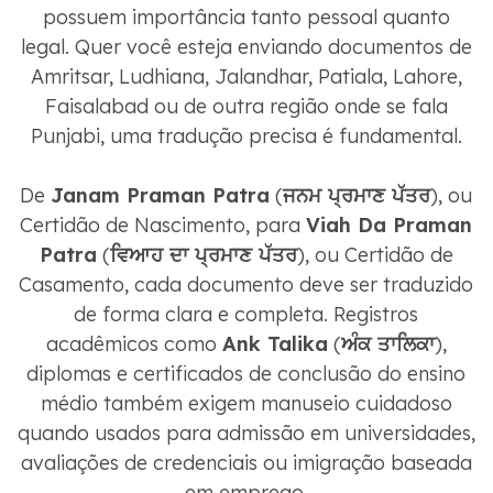
possuem importância tanto pessoal quanto
legal. Quer você esteja enviando documentos de
Amritsar, Ludhiana, Jalandhar, Patiala, Lahore,
Faisalabad ou de outra região onde se fala
Punjabi, uma tradução precisa é fundamental.
De
Janam Praman Patra
(
ਜਨਮ ਪ੍ਰਮਾਣ ਪੱਤਰ
), ou
Certidão de Nascimento, para
Viah Da Praman
Patra
(
ਵਿਆਹ ਦਾ ਪ੍ਰਮਾਣ ਪੱਤਰ
), ou Certidão de
Casamento, cada documento deve ser traduzido
de forma clara e completa. Registros
acadêmicos como
Ank Talika
(
ਅੰਕ ਤਾਲਿਕਾ
),
diplomas e certificados de conclusão do ensino
médio também exigem manuseio cuidadoso
quando usados ​​para admissão em universidades,
avaliações de credenciais ou imigração baseada
em emprego.