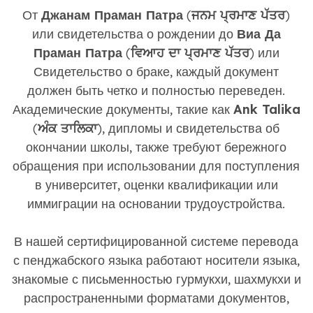
От
Джанам Праман Патра
(
ਜਨਮ ਪ੍ਰਮਾਣ ਪੱਤਰ
)
или свидетельства о рождении до
Виа Да
Праман Патра
(
ਵਿਆਹ ਦਾ ਪ੍ਰਮਾਣ ਪੱਤਰ
) или
Свидетельство о браке, каждый документ
должен быть четко и полностью переведен.
Академические документы, такие как
Ank Talika
(
ਅੰਕ ਤਾਲਿਕਾ
), дипломы и свидетельства об
окончании школы, также требуют бережного
обращения при использовании для поступления
в университет, оценки квалификации или
иммиграции на основании трудоустройства.
В нашей сертифицированной системе перевода
с пенджабского языка работают носители языка,
знакомые с письменностью гурмукхи, шахмукхи и
распространенными форматами документов,