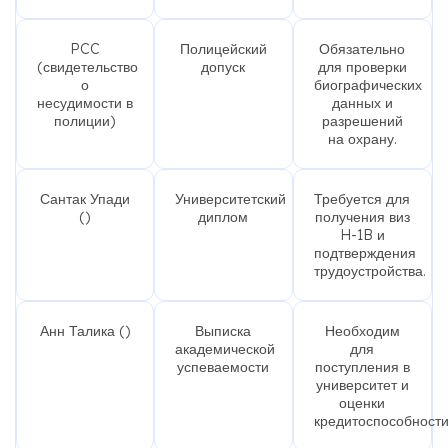
PCC
Полицейский
Обязательно
(свидетельство
допуск
для проверки
о
биографических
несудимости в
данных и
полиции)
разрешений
на охрану.
Сантак Упади
Университетский
Требуется для
()
диплом
получения виз
H-1B и
подтверждения
трудоустройства.
Анн Талика ()
Выписка
Необходим
академической
для
успеваемости
поступления в
университет и
оценки
кредитоспособности