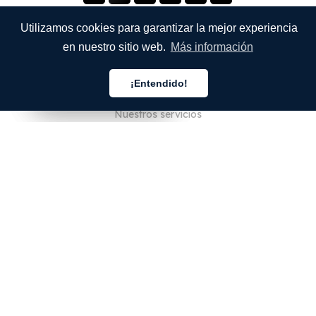
Utilizamos cookies para garantizar la mejor experiencia
en nuestro sitio web.
Más información
EMPRESA
¡Entendido!
Quienes somos
Español
Español
Español
Nuestros servicios
Blog
preguntas frecuentes
Nuestro equipo
Empleo
Legal
Póngase en contacto con nosotros