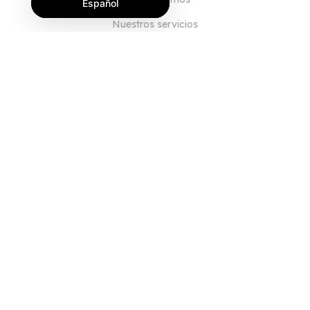
Español
Nuestros servicios
Blog
Preguntas frecuentes
Nuestro equipo
Empleo
Legal
Póngase en contacto con nosotros
PARA CLIENTES
Iniciar sesión
Registrarse
Características