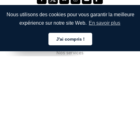
Nous utilisons des cookies pour vous garantir la meilleure
expérience sur notre site Web.
En savoir plus
ENTREPRISE
J'ai compris !
À propos de nous
Français
Français
Français
Nos services
Blog
FAQ
Notre équipe
Carrières
Juridique
Nous contacter