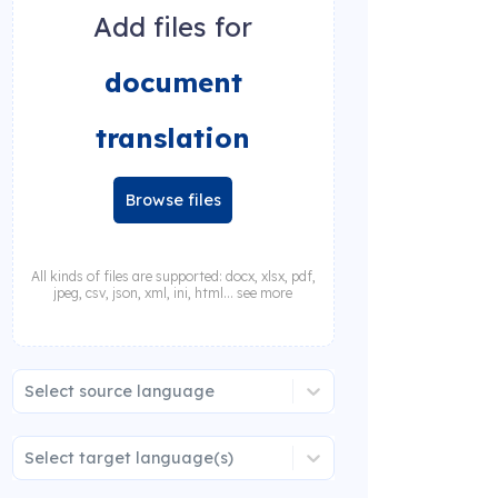
Add files for
document
translation
Browse files
All kinds of files are supported: docx, xlsx, pdf,
jpeg, csv, json, xml, ini, html... see more
Select source language
Select target language(s)