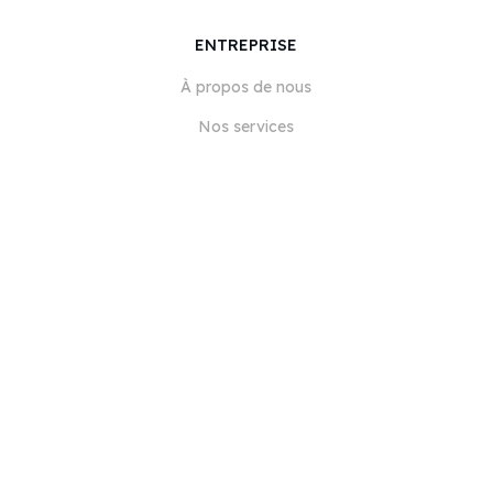
ENTREPRISE
À propos de nous
Nos services
Blog
FAQ
Notre équipe
Carrières
Juridique
Nous contacter
POUR LES CLIENTS
Se connecter