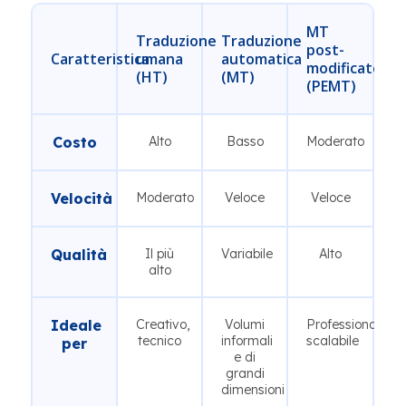
MT
Traduzione
Traduzione
post-
Caratteristica
umana
automatica
modificato
(HT)
(MT)
(PEMT)
Costo
Alto
Basso
Moderato
Velocità
Moderato
Veloce
Veloce
Qualità
Il più
Variabile
Alto
alto
Ideale
Creativo,
Volumi
Professionale,
tecnico
informali
scalabile
per
e di
grandi
dimensioni