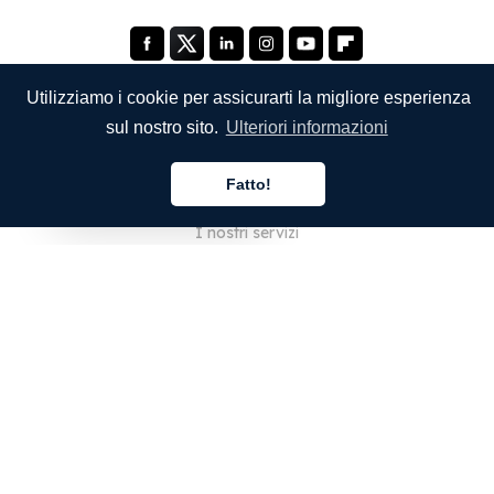
Utilizziamo i cookie per assicurarti la migliore esperienza
sul nostro sito.
Ulteriori informazioni
SOCIETÀ
Fatto!
Chi siamo
Italiano
I nostri servizi
Blog
Domande frequenti
Il nostro team
Opportunità di lavoro
Note legali
Contattaci