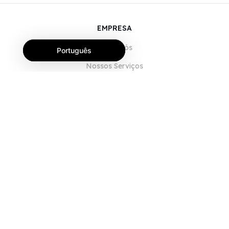
EMPRESA
Sobre Nós
Português
Nossos Serviços
Blog
Perguntas Frequentes (FAQ)
Nossa Equipe
Carreiras
Jurídico
Entre em Contato
PARA CLIENTES