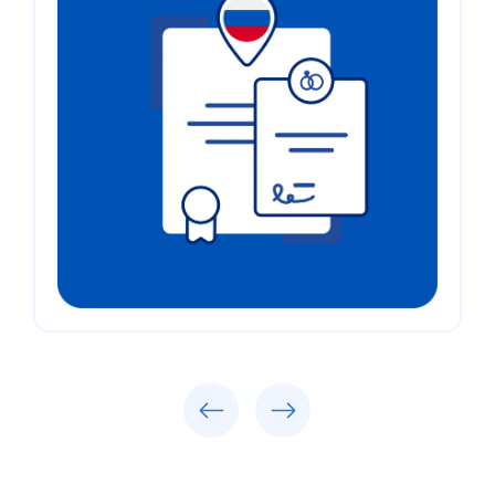
Previous
Next