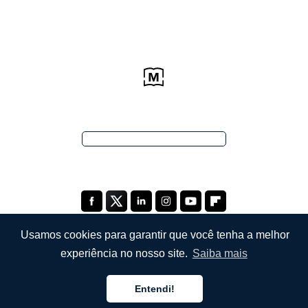
Usamos cookies para garantir que você tenha a melhor
experiência no nosso site.
Saiba mais
EMPRESA
Entendi!
Sobre Nós
Português
Português
Português