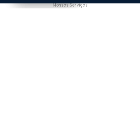
Nossos Serviços
Blog
Perguntas Frequentes (FAQ)
Nossa Equipe
Carreiras
Jurídico
Entre em Contato
PARA CLIENTES
Iniciar sessão
Registrar
Características