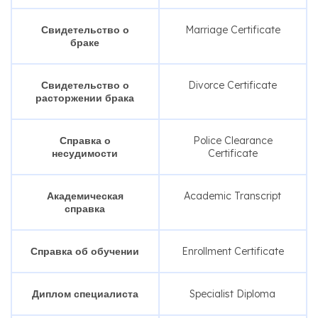
Свидетельство о
Marriage Certificate
браке
Свидетельство о
Divorce Certificate
расторжении брака
Справка о
Police Clearance
несудимости
Certificate
Академическая
Academic Transcript
справка
Справка об обучении
Enrollment Certificate
Диплом специалиста
Specialist Diploma