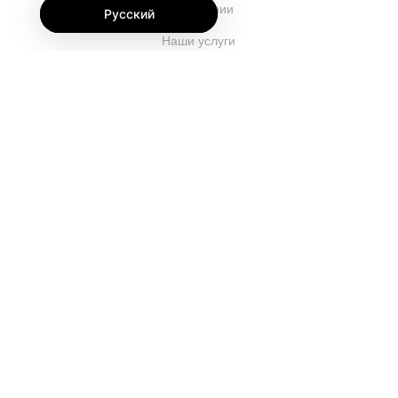
О компании
Русский
Наши услуги
Блог
Часто задаваемые вопросы
Наша команда
Карьеры
Юриспруденция
Контакты
ДЛЯ КЛИЕНТОВ
Войти
Зарегистрироваться
Особенности