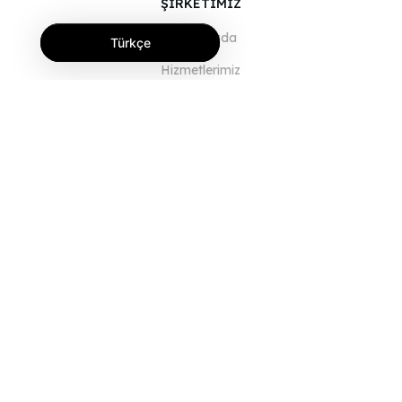
ŞİRKETİMİZ
Hakkımızda
Türkçe
Hizmetlerimiz
Blog
SSS
Ekibimiz
Kariyer
Hukuk
Bize Ulaşın
MÜŞTERİLER İÇİN
Giriş Yap
Kayıt Ol