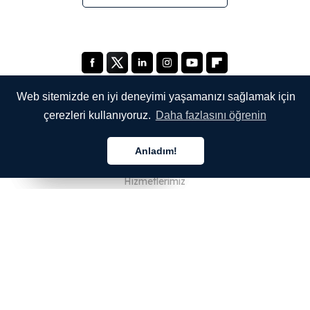
Web sitemizde en iyi deneyimi yaşamanızı sağlamak için
çerezleri kullanıyoruz.
Daha fazlasını öğrenin
ŞİRKETİMİZ
Anladım!
Hakkımızda
Türkçe
Türkçe
Türkçe
Hizmetlerimiz
Blog
SSS
Ekibimiz
Kariyer
Hukuk