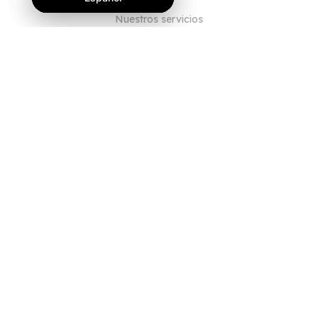
Nuestros servicios
Blog
Preguntas frecuentes
Nuestro equipo
Empleo
Legal
Póngase en contacto con nosotros
PARA CLIENTES
Iniciar sesión
Registrarse
Características