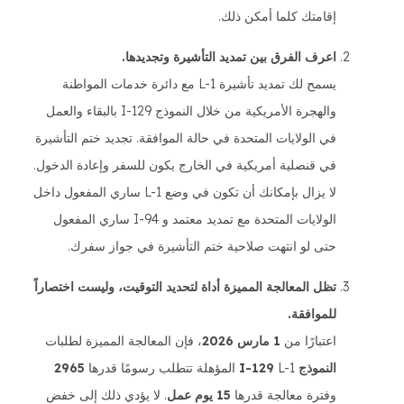
إقامتك كلما أمكن ذلك.
اعرف الفرق بين تمديد التأشيرة وتجديدها.
يسمح لك تمديد تأشيرة L-1 مع دائرة خدمات المواطنة
والهجرة الأمريكية من خلال النموذج I-129 بالبقاء والعمل
في الولايات المتحدة في حالة الموافقة. تجديد ختم التأشيرة
في قنصلية أمريكية في الخارج يكون للسفر وإعادة الدخول.
لا يزال بإمكانك أن تكون في وضع L-1 ساري المفعول داخل
الولايات المتحدة مع تمديد معتمد و I-94 ساري المفعول
حتى لو انتهت صلاحية ختم التأشيرة في جواز سفرك.
تظل المعالجة المميزة أداة لتحديد التوقيت، وليست اختصاراً
للموافقة.
اعتبارًا من
1 مارس 2026
، فإن المعالجة المميزة لطلبات
النموذج I-129
L-1 المؤهلة تتطلب رسومًا قدرها
2965
وفترة معالجة قدرها
15 يوم عمل
. لا يؤدي ذلك إلى خفض