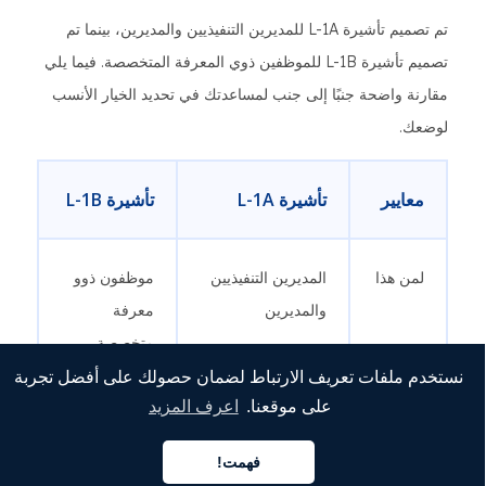
تم تصميم تأشيرة L-1A للمديرين التنفيذيين والمديرين، بينما تم
تصميم تأشيرة L-1B للموظفين ذوي المعرفة المتخصصة. فيما يلي
مقارنة واضحة جنبًا إلى جنب لمساعدتك في تحديد الخيار الأنسب
لوضعك.
معايير
تأشيرة L-1A
تأشيرة L-1B
لمن هذا
المديرين التنفيذيين
موظفون ذوو
والمديرين
معرفة
متخصصة
نستخدم ملفات تعريف الارتباط لضمان حصولك على أفضل تجربة
على موقعنا.
اعرف المزيد
الدور
القيادة رفيعة
معرفة
الرئيسي
المستوى، وصنع
متخصصة
فهمت!
العربية
العربية
العربية