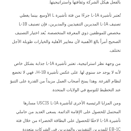
بالفعل هيكل الشركة وثقافتها واستراتيجيتها.
تُعتبر تأشيرة L-1A جزءًا من فئة تأشيرة L الأوسع. بينما يغطي
تصنيف L-1A المديرين التنفيذيين والمديرين، فإن تصنيف L-1B
مخصص للموظفين ذوي المعرفة المتخصصة. يُعد اختيار التصنيف
الصحيح أمراً بالغ الأهمية لأن معايير الأهلية والخيارات طويلة الأجل
تختلف.
من وجهة نظر استراتيجية، تعتبر تأشيرة L-1A جذابة بشكل خاص
لأنه لا يوجد حد سنوي لها. على عكس تأشيرة H-1B، فهي لا تخضع
لنظام القرعة. وهذا يمنح أصحاب العمل مزيداً من القدرة على التنبؤ
عند التخطيط للتوسع في الولايات المتحدة.
ومن المزايا الرئيسية الأخرى لتأشيرة USCIS L-1A مسارها
المحتمل للحصول على الإقامة الدائمة. يسعى العديد من حاملي
تأشيرة L-1A لاحقًا للحصول على البطاقة الخضراء من خلال فئة
EB-1C للمديرين التنفيذيين والمديرين في الشركات متعددة