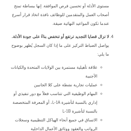
مستوى الأدلة أو تحسين فرص الموافقة. إنها ببساطة تمنح
أصحاب العمل والمتقدمين للوظائف نافذة اتخاذ قرار أسرع
عندما تكون المواعيد النهائية ضيقة.
لا تزال قضايا التجديد ترتفع أو تنخفض بناءً على جودة الأدلة.
يواصل الضباط التركيز على ما إذا كان السجل يُظهر بوضوح
ما يلي:
علاقة تأهيلية مستمرة بين الولايات المتحدة والكيانات
الأجنبية
عمليات تجارية نشطة على كلا الجانبين
المهام الوظيفية التي تتناسب فعلاً مع دور تنفيذي أو
إداري بالنسبة لتأشيرة L-1A، أو المعرفة المتخصصة
بالنسبة لتأشيرة L-1B
الاتساق في جميع أنحاء الهياكل التنظيمية وسجلات
الرواتب والعقود ووثائق الأعمال الداخلية