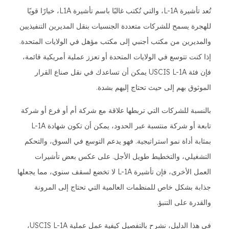
تُعد تأشيرة L-1A، والتي تُكتب غالبًا باسم تأشيرة L1A، خيارًا قويًا
للهجرة يسمح للشركات متعددة الجنسيات بنقل المديرين التنفيذيين
والمديرين من مكتب أجنبي إلى مكتب مؤهل في الولايات المتحدة.
إذا كنت تتوسع في الولايات المتحدة أو تعزز عملية أمريكية قائمة،
فإن فئة USCIS L-1A يمكن أن تساعدك في نقل صناع القرار
الموثوق بهم إلى حيث تحتاج إليهم بشدة.
بالنسبة للشركات التي تربطها علاقة مع شركة أم أو فرع أو شركة
تابعة أو شركة منتسبة عبر الحدود، يمكن أن تكون شهادة L-1A
بمثابة أداة نمو استراتيجية. فهو يدعم التوسع في السوق، والتحكم
التشغيلي، والتخطيط طويل الأجل. على عكس بعض تأشيرات
العمل الأخرى، فإن تأشيرة L-1A لا تخضع لسقف سنوي، مما يجعلها
جذابة بشكل خاص للمنظمات العالمية التي تحتاج إلى المرونة
والقدرة على التنبؤ.
في هذا الدليل، نشرح بالتفصيل كيفية عمل عملية USCIS L-1A،