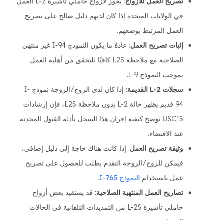
تصريح العمل للأزواج
: يجوز لأزواج حاملي تأشيرة L-2 العمل
في الولايات المتحدة إذا كان لديهم دليل صالح على تصريح
العمل المرتبط بوضعهم.
إثبات تصريح العمل
: عادةً ما يكون النموذج I-94 غير منتهي
الصلاحية مع ملاحظة L2S كافيًا للتحقق من أهلية العمل
بموجب النموذج I-9.
سجلات L-2 القديمة
: إذا كان لدى الزوج/الزوجة نموذج I-
94 قديم يظهر حالة L-2 بدون ملاحظة L2S، فإن إرشادات
USCIS توضح كيفية إقران هذا السجل بأدلة القبول المحدثة
عند الاقتضاء.
وثيقة تصريح العمل
: إذا كانت هناك حاجة إلى دليل إضافي،
فيمكن للزوج/الزوجة التقدم بطلب للحصول على تصريح
عمل باستخدام
النموذج I-765
.
تصاريح العمل المنتهية الصلاحية
: قد يستفيد بعض أزواج
حاملي تأشيرة L-2S من التمديدات التلقائية في الحالات