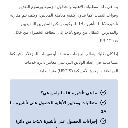
بما في ذلك متطلبات الأهلية والجداول الزمنية ورسوم التقديم
وقواعد التمديد. كما نتناول كيفية معاملة المعالين، وكيف تتم مقارنة
تأشيرة L-1A بتأشيرة L-1B، وكيف يمكن للمديرين التنفيذيين
والمديرين الانتقال من وضع L-1A إلى البطاقة الخضراء من خلال
فئة EB-1C.
إذا كان طلبك يتطلب ترجمات معتمدة أو تقييمات للمؤهلات، فيمكننا
مساعدتك في إعداد الوثائق التي تلبي معايير دائرة خدمات
المواطنة والهجرة الأمريكية (USCIS) منذ البداية.
ما هي تأشيرة L-1A ولمن هي؟
متطلبات ومعايير الأهلية للحصول على تأشيرة L-
1A
إجراءات الحصول على تأشيرة L-1A من دائرة