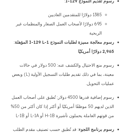
رسوم تقديم النموذج I-129
:
1385 دولارًا للمتقدمين العاديين
695 دولارًا لأصحاب العمل الصغار والمنظمات غير
الربحية
رسوم معالجة مميزة لطلبات النموذج I-129 L-1 المؤهلة
:
2,965 دولارًا أمريكيًا
رسوم منع الاحتيال والكشف عنه: 500 دولار في حالات
معينة، بما في ذلك تقديم طلبات التسجيل الأولية (L) وبعض
عمليات التحويل.
رسوم إضافية قدرها 4500 دولار: تُطبق على أصحاب العمل
الذين لديهم 50 موظفًا أمريكيًا أو أكثر إذا كان أكثر من 50%
من قوتهم العاملة يحملون تأشيرة H-1B أو L-1A أو L-1B
رسوم برنامج اللجوء
: قد تُطبق حسب تصنيف مقدم الطلب