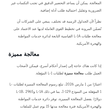
المعالجة. يمكن أن يساعد التحضير الدقيق في تجنب النكسات غير
الضرورية وتقليل احتمالية طلب أدلة إضافية.
نظراً لأن الجداول الزمنية قد تختلف، ينبغي على الشركات أن
تُضمّن المرونة في تخطيط القوى العاملة لديها عند الاعتماد على
معالجة طلبات L-1A القياسية التابعة لدائرة خدمات المواطنة
والهجرة الأمريكية.
معالجة مميزة
إذا كانت هناك حاجة إلى إصدار أحكام أسرع، فيمكن لأصحاب
العمل طلب
معالجة مميزة
لطلبات L-1 المؤهلة.
اعتبارًا من 1 مارس 2026، تبلغ رسوم المعالجة المميزة لطلبات L-
1 المؤهلة من النموذج I-129، بما في ذلك L-1A وL-1B، 2965
دولارًا. بفضل المعالجة المميزة، توفر دائرة خدمات المواطنة
والهجرة الأمريكية فترة معالجة مدتها 15 يوم عمل للملفات