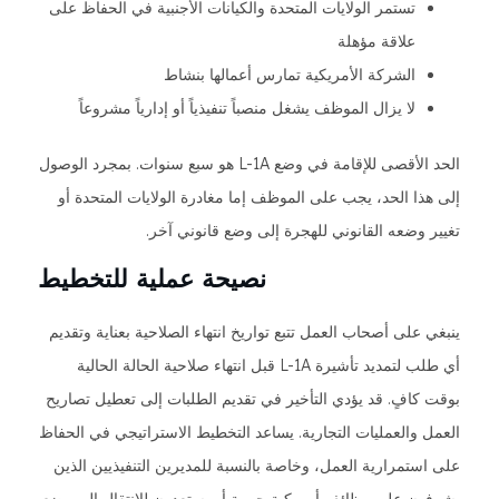
تستمر الولايات المتحدة والكيانات الأجنبية في الحفاظ على
علاقة مؤهلة
الشركة الأمريكية تمارس أعمالها بنشاط
لا يزال الموظف يشغل منصباً تنفيذياً أو إدارياً مشروعاً
الحد الأقصى للإقامة في وضع L-1A هو سبع سنوات. بمجرد الوصول
إلى هذا الحد، يجب على الموظف إما مغادرة الولايات المتحدة أو
تغيير وضعه القانوني للهجرة إلى وضع قانوني آخر.
نصيحة عملية للتخطيط
ينبغي على أصحاب العمل تتبع تواريخ انتهاء الصلاحية بعناية وتقديم
أي طلب لتمديد تأشيرة L-1A قبل انتهاء صلاحية الحالة الحالية
بوقت كافٍ. قد يؤدي التأخير في تقديم الطلبات إلى تعطيل تصاريح
العمل والعمليات التجارية. يساعد التخطيط الاستراتيجي في الحفاظ
على استمرارية العمل، وخاصة بالنسبة للمديرين التنفيذيين الذين