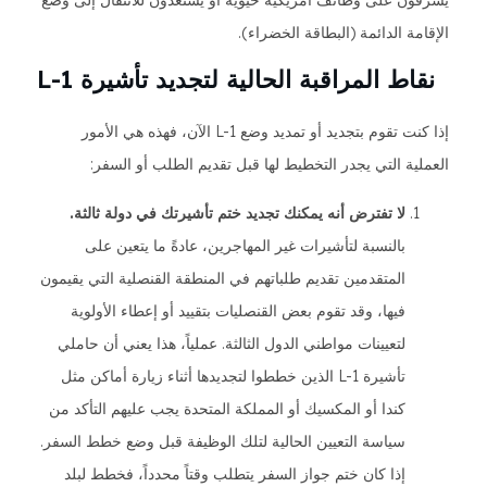
يشرفون على وظائف أمريكية حيوية أو يستعدون للانتقال إلى وضع
الإقامة الدائمة (البطاقة الخضراء).
نقاط المراقبة الحالية لتجديد تأشيرة L-1
إذا كنت تقوم بتجديد أو تمديد وضع L-1 الآن، فهذه هي الأمور
العملية التي يجدر التخطيط لها قبل تقديم الطلب أو السفر:
لا تفترض أنه يمكنك تجديد ختم تأشيرتك في دولة ثالثة.
بالنسبة لتأشيرات غير المهاجرين، عادةً ما يتعين على
المتقدمين تقديم طلباتهم في المنطقة القنصلية التي يقيمون
فيها، وقد تقوم بعض القنصليات بتقييد أو إعطاء الأولوية
لتعيينات مواطني الدول الثالثة. عملياً، هذا يعني أن حاملي
تأشيرة L-1 الذين خططوا لتجديدها أثناء زيارة أماكن مثل
كندا أو المكسيك أو المملكة المتحدة يجب عليهم التأكد من
سياسة التعيين الحالية لتلك الوظيفة قبل وضع خطط السفر.
إذا كان ختم جواز السفر يتطلب وقتاً محدداً، فخطط لبلد