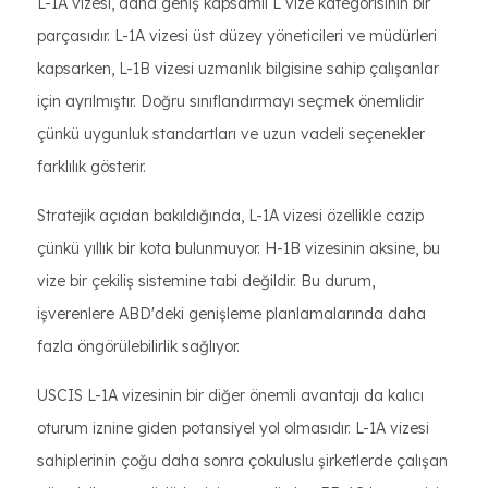
L-1A vizesi, daha geniş kapsamlı L vize kategorisinin bir
parçasıdır. L-1A vizesi üst düzey yöneticileri ve müdürleri
kapsarken, L-1B vizesi uzmanlık bilgisine sahip çalışanlar
için ayrılmıştır. Doğru sınıflandırmayı seçmek önemlidir
çünkü uygunluk standartları ve uzun vadeli seçenekler
farklılık gösterir.
Stratejik açıdan bakıldığında, L-1A vizesi özellikle cazip
çünkü yıllık bir kota bulunmuyor. H-1B vizesinin aksine, bu
vize bir çekiliş sistemine tabi değildir. Bu durum,
işverenlere ABD'deki genişleme planlamalarında daha
fazla öngörülebilirlik sağlıyor.
USCIS L-1A vizesinin bir diğer önemli avantajı da kalıcı
oturum iznine giden potansiyel yol olmasıdır. L-1A vizesi
sahiplerinin çoğu daha sonra çokuluslu şirketlerde çalışan