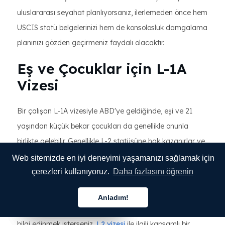
uluslararası seyahat planlıyorsanız, ilerlemeden önce hem
USCIS statü belgelerinizi hem de konsolosluk damgalama
planınızı gözden geçirmeniz faydalı olacaktır.
Eş ve Çocuklar için L-1A
Vizesi
Bir çalışan L-1A vizesiyle ABD'ye geldiğinde, eşi ve 21
yaşından küçük bekar çocukları da genellikle onunla
birlikte gelebilir. Genellikle L-2 statüsüne hak kazanırlar ve
bu statü, asıl L-1A sahibine tanınan süreyle aynı süre
Web sitemizde en iyi deneyimi yaşamanızı sağlamak için
boyunca Amerika Birleşik Devletleri'nde kalmalarına
çerezleri kullanıyoruz.
Daha fazlasını öğrenin
olanak tanır.
Anladım!
Türkçe
Türkçe
Türkçe
Bağımlı statüsü ve eş çalışma izni hakkında daha detaylı
bilgi edinmek isterseniz,
L2 vizesi
ile ilgili kapsamlı bir