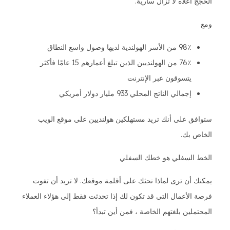
الحجج أعلاه لا تزال سارية.
ومع
98٪ من الأسر الهولندية لديها وصول واسع النطاق
76٪ من الهولنديين الذين تبلغ أعمارهم 15 عامًا فأكثر
يتسوقون عبر الإنترنت
إجمالي الناتج المحلي 933 مليار دولار أمريكي
ستوافق على أنك تريد مستهلكين هولنديين على موقع الويب
الخاص بك.
الخط السفلي هو خطك السفلي
يمكنك أن ترى لماذا نحثك على أقلمة موقعك. لا تريد أن تفوت
فرصة الأعمال التي قد تكون لك إذا تحدثت فقط إلى هؤلاء العملاء
المحتملين بلغتهم الخاصة ، فمن أين تبدأ؟