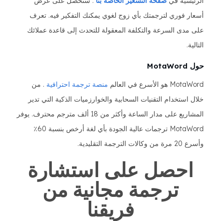
الرئيسية في
صفحة التسعير الخاصة بنا
. ستحصل على عرض
أسعار فوري لترجمتك بأي زوج لغوي يمكنك التفكير فيه. تعرف
على مدى السرعة والتكلفة المعقولة للتحدث إلى قاعدة عملائك
التالية.
حول MotaWord
MotaWord هو الأسرع في العالم
منصة ترجمة احترافية
. من
خلال استخدام التقنيات السحابية والخوارزميات الذكية التي تدير
المشاريع على مدار الساعة وأكثر من 18 ألف مترجم محترف. يوفر
MotaWord ترجمات عالية الجودة بأي لغة أرخص بنسبة 60٪
وأسرع 20 مرة من وكالات الترجمة التقليدية.
احصل على استشارة
ترجمة مجانية من
فريقنا