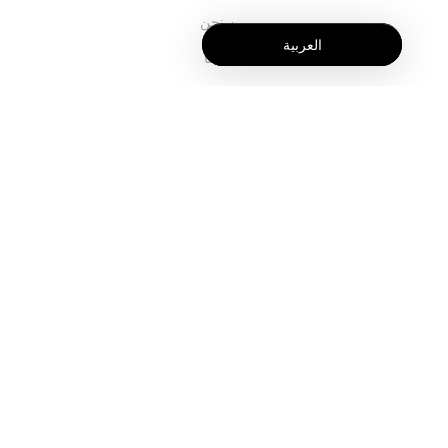
من نحن
العربية
خدماتنا
المدونة
الأسئلة الشائعة
فريقنا
الوظائف
المجال القانوني
اتصل بنا
للعملاء
تسجيل الدخول
التسجيل