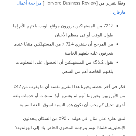
وفقًا لتقرير من [Harvard Business Review]
مراجعة أعمال
هارفارد
:
72.1٪ من المستهلكين يزورون مواقع الويب بلغتهم الأم إما
طوال الوقت أو في معظم الأحيان
من المرجح أن يشتري 72.4 ٪ من المستهلكين منتجًا عندما
يتعرفون عليه بلغتهم الخاصة
يقول 56.2٪ من المستهلكين أن الحصول على المعلومات
بلغتهم الخاصة أهم من السعر.
فكر في آخر لحظة. يخبرنا هذا التقرير نفسه أن ما يقرب من 42٪
من الأوروبيين يخبروننا أنهم لم يشتروا أبدًا منتجات أو خدمات بلغة
أخرى. تخيل كم يجب أن تكون هذه النسبة لسوق اللغة الصينية.
لنلق نظرة على مثال: في هولندا ، 90٪ من السكان يتحدثون
الإنجليزية. فلماذا تهتم بترجمة المحتوى الخاص بك إلى الهولندية؟