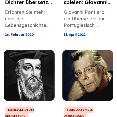
Dichter übersetzt
spielen: Giovanni
die Wahrheit in
Pontieros
Erfahren Sie mehr
Giovanni Pontiero,
Poesie
Übersetzungen
über die
ein Übersetzer für
Lebensgeschichte
Portugiesisch,
von WS Merwin, ein
Englisch, Spanisch
26. Februar 2020
13. April 2022
berühmter Dichter,
und Italienisch, hat
und seine
eine
Übersetzungsbeispie
bemerkenswerte
le aus dem
Karriere in Bezug auf
Japanischen,
Übersetzungen
Französischen,
hinter sich, über die
Spanischen und
Sie mehr in diesem
Italienischen.
Beitrag über
berühmte
Übersetzer erfahren
können.
EINBLICKE IN DIE
EINBLICKE IN DIE
ÜBERSETZUNG
ÜBERSETZUNG