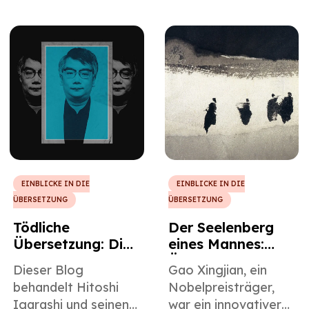
dann von ihm selbst
in mehr als 11
ins Englische
Sprachen übersetzt
übersetzt wurden, ist
wurden, darunter
neben den
Chinesisch,
Kernthemen seiner
Japanisch,
Werke das Thema
Koreanisch und
dieses Artikels von
Spanisch.
Famous Translators.
EINBLICKE IN DIE
EINBLICKE IN DIE
ÜBERSETZUNG
ÜBERSETZUNG
Tödliche
Der Seelenberg
Übersetzung: Die
eines Mannes:
Politik von Hitoshi
Übersetzung von
Dieser Blog
Gao Xingjian, ein
Igarashis
Gao Xingjian
behandelt Hitoshi
Nobelpreisträger,
japanischer
Igarashi und seinen
war ein innovativer