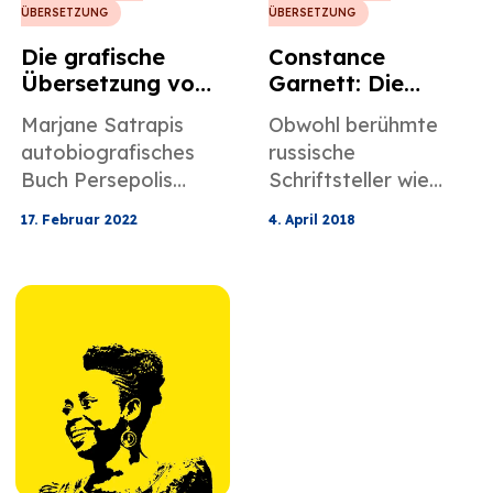
ÜBERSETZUNG
ÜBERSETZUNG
Die grafische
Constance
Übersetzung von
Garnett: Die
Persepolis
unvollkommene
Marjane Satrapis
Obwohl berühmte
Pionierin der
autobiografisches
russische
russischen
Buch Persepolis
Schriftsteller wie
Übersetzung
beleuchtet ihre
Tolstoi, Dostojewski
17. Februar 2022
4. April 2018
Kindheit und den
und Chekov einen
damaligen Kontext
beispiellosen Einfluss
ihres Landes mit
auf die Weltliteratur
kulturellen und
ausgeübt haben, hat
literarischen
Constance Garnett
Auswirkungen auf die
durch ihre
spätere Welt.
Übersetzungen ihrer
Werke ins Englische
zu diesem Einfluss
beigetragen.