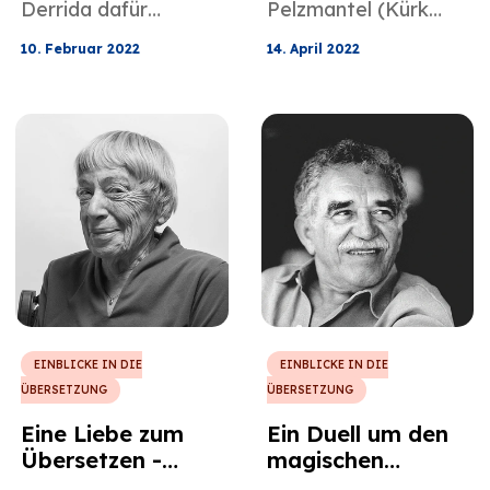
Derrida dafür
Pelzmantel (Kürk
bekannt ist, das
Mantolu Madonna
10. Februar 2022
14. April 2022
Übersetzungskonzep
auf Türkisch) ist ein
t zu hassen, räumte
außergewöhnliches
er auch die
Werk, das
Herausforderungen
Geschlechterrollen
ein, die dieser
verändert und Liebe
interessante, aber
und Entfremdung
intellektuell lohnende
nach seinen eigenen
Beruf mit sich bringt,
Normen angepasst
und lobte diejenigen,
hat.
die diese Aufgabe
erfolgreich
bewältigen.
EINBLICKE IN DIE
EINBLICKE IN DIE
ÜBERSETZUNG
ÜBERSETZUNG
Eine Liebe zum
Ein Duell um den
Übersetzen -
magischen
Ursula K. Le Guin
Realismus: Die