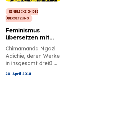
EINBLICKE IN DIE
ÜBERSETZUNG
Feminismus
übersetzen mit
Chimamanda
Chimamanda Ngozi
Ngozi Adichie
Adichie, deren Werke
in insgesamt dreißig
verschiedene
20. April 2018
Sprachen übersetzt
wurden, hat ihr
Leben der Aufgabe
gewidmet,
Feminismus für alle
verständlich zu
machen, auch für
diejenigen, die ihre