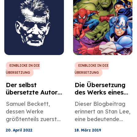
werden, für immer
portugiesischen
verändert hat, und
Dichter, Schriftsteller
einige seiner Werke
und Philosophen des
werden in diesem
20. Jahrhunderts, und
Artikel des
seine bekannten
professionellen
Werke, die seit ihrer
spanischen
Veröffentlichung
Übersetzungsuntern
Generationen
ehmens MotaWord
beeinflusst haben.
EINBLICKE IN DIE
EINBLICKE IN DIE
ausführlich
ÜBERSETZUNG
ÜBERSETZUNG
beschrieben.
Der selbst
Die Übersetzung
übersetzte Autor:
des Werks eines
Samuel Beckett
echten
Samuel Beckett,
Dieser Blogbeitrag
Superhelden -
dessen Werke
erinnert an Stan Lee,
Erinnerungen an
größtenteils zuerst
eine bedeutende
Stan Lee
auf Französisch
Figur in der Comic-
20. April 2022
18. März 2019
geschrieben und
Kultur, dessen Werke