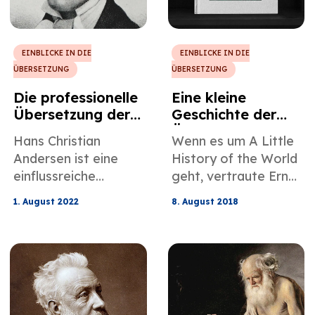
viele einzigartige
Wörter verwenden,
die dazu
beigetragen haben,
EINBLICKE IN DIE
EINBLICKE IN DIE
die Struktur der
ÜBERSETZUNG
ÜBERSETZUNG
englischen Sprache,
Die professionelle
Eine kleine
wie wir sie heute
Übersetzung der
Geschichte der
kennen, zu prägen.
Märchen von
Übersetzung von
Hans Christian
Wenn es um A Little
Hans Christian
Ernst H. Gombrich
Andersen ist eine
History of the World
Andersen
einflussreiche
geht, vertraute Ernst
Persönlichkeit in der
H. Gombrich
1. August 2022
8. August 2018
Kinderliteratur und
niemandem, seinen
die professionelle
Bestseller ins
Übersetzung seiner
Englische zu
Werke ist sicherlich
übersetzen.
eine
herausfordernde