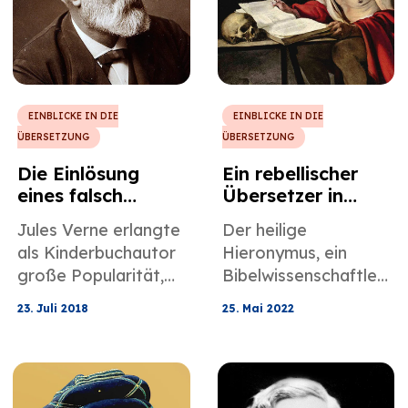
Aufgabe für jeden
erfahrenen
Übersetzer.
EINBLICKE IN DIE
EINBLICKE IN DIE
ÜBERSETZUNG
ÜBERSETZUNG
Die Einlösung
Ein rebellischer
eines falsch
Übersetzer in
übersetzten Jules
einer biblischen
Jules Verne erlangte
Der heilige
Verne
Ära: St.
als Kinderbuchautor
Hieronymus, ein
Hieronymus
große Popularität,
Bibelwissenschaftler
doch das war nicht
und Übersetzer, ist
23. Juli 2018
25. Mai 2022
der Fall, als seine
der erste, der in
Werke erstmals
seiner Arbeit ein
veröffentlicht
dynamisches
wurden, was sich
Äquivalenzkonzept in