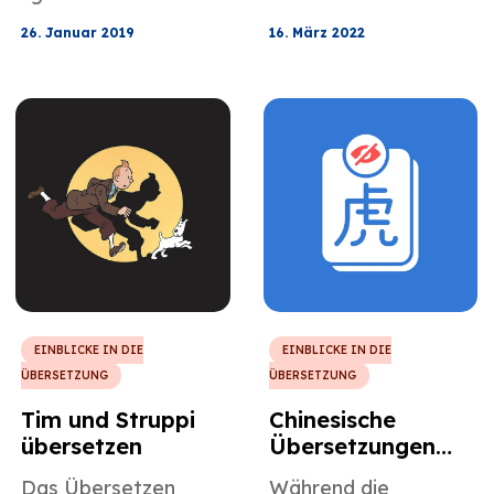
Version der
tragischen Tod nach
Chinesisch-
satanischen Verse
26. Januar 2019
16. März 2022
der Übersetzung von
Französisch-
The Satanic Verses
Übersetzer und
von Salman Rushdie.
dieser Artikel
beschreibt sein
Leben als eine
Person der Literatur
und harter Arbeit.
EINBLICKE IN DIE
EINBLICKE IN DIE
ÜBERSETZUNG
ÜBERSETZUNG
Tim und Struppi
Chinesische
übersetzen
Übersetzungen
unter den Augen
Das Übersetzen
Während die