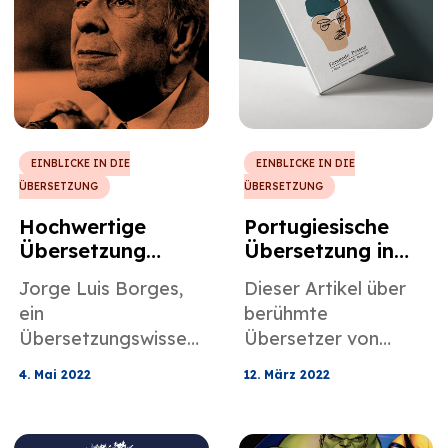
EINBLICKE IN DIE
EINBLICKE IN DIE
ÜBERSETZUNG
ÜBERSETZUNG
Hochwertige
Portugiesische
Übersetzung
Übersetzung in
Philosophie mit
Poesie mit
Jorge Luis Borges,
Dieser Artikel über
Jorge Luis Borges
Fernando Pessoa
ein
berühmte
Übersetzungswissen
Übersetzer von
schaftler, der die Art
MotaWord
4. Mai 2022
12. März 2022
und Weise, wie
konzentriert sich auf
Übersetzungen
Fernando Pessoa,
wahrgenommen
einen