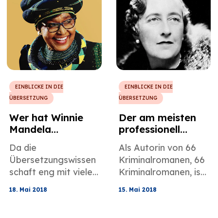
wiederum auf die
einer Zeit umsetzte,
Qualität ihrer
als es bei einer
Übersetzung
Übersetzung im
auswirkte.
Wesentlichen darum
ging, nur Wörter
wiederzugeben.
EINBLICKE IN DIE
EINBLICKE IN DIE
ÜBERSETZUNG
ÜBERSETZUNG
Wer hat Winnie
Der am meisten
Mandela
professionell
übersetzt?
übersetzte Autor
Da die
Als Autorin von 66
der Welt
Übersetzungswissen
Kriminalromanen, 66
schaft eng mit vielen
Kriminalromanen, ist
Zweigen der
Agatha Christie eine
18. Mai 2018
15. Mai 2018
Akademie und
der einflussreichsten
positiven
Schriftstellerinnen