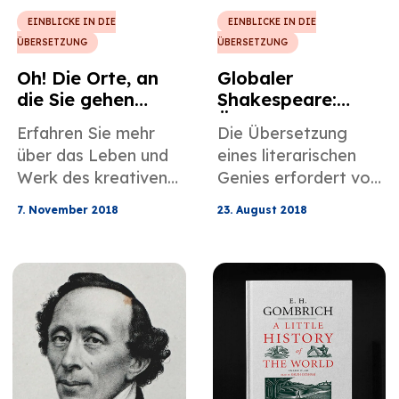
EINBLICKE IN DIE
EINBLICKE IN DIE
ÜBERSETZUNG
ÜBERSETZUNG
Oh! Die Orte, an
Globaler
die Sie gehen
Shakespeare:
werden ... mit
Übersetzung des
Erfahren Sie mehr
Die Übersetzung
Übersetzungen:
jambischen
über das Leben und
eines literarischen
Die Erfahrungen
Pentameters
Werk des kreativen
Genies erfordert von
des
Übersetzers Dr.
den Übersetzern
professionellen
7. November 2018
23. August 2018
Seuss, der sich bei
eine kreative und
Übersetzers mit
seiner Übersetzung
anpassungsfähige
Dr. Seuss
von Kinderliteratur
Methode, und
eine Reihe neuer
William
Wörter ausgedacht
Shakespeares
hat, um
literarische Werke
Entsprechungen zu
bilden da keine
finden.
Ausnahme, da sie