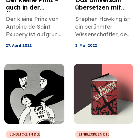
auch in der
übersetzen mit
Übersetzung
Stephen Hawking
Der kleine Prinz von
Stephen Hawking ist
einzigartig
Antoine de Saint
ein berühmter
Exupery ist aufgrund
Wissenschaftler, der
seiner kurzen, aber
vor allem für seine
27. April 2022
3. Mai 2022
prägnanten Prosa
Entdeckungen in
und der ergänzenden
Bezug auf Schwarze
Zeichnungen nach
Löcher und eine
wie vor eine
einzigartige
Herausforderung für
Sprachsoftware
Übersetzer aller
bekannt ist, die im
Sprachen.
Grunde ein System
ist, das übersetzt,
was er sagen
möchte.
EINBLICKE IN DIE
EINBLICKE IN DIE