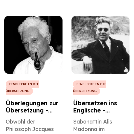
sich einen Platz in
zusammenzuarbeiten
der Tabelle zu
, um sicherzustellen,
erobern,
dass der Sinn seiner
insbesondere in der
Arbeit auf das
Bibelübersetzung,
Zielpublikum
und Julia Evelina
übertragen wird, und
Smith verdient es, in
sein neuester Roman
diesem Sinne mit
mit dem Titel
ihrer Arbeit als
„Origin“ bildet da
Bibelübersetzerin
keine Ausnahme.
gelobt zu werden.
EINBLICKE IN DIE
EINBLICKE IN DIE
ÜBERSETZUNG
ÜBERSETZUNG
Überlegungen zur
Übersetzen ins
Übersetzung -
Englische -
Jacques Derrida
Sabahattin Ali
Obwohl der
Sabahattin Alis
Philosoph Jacques
Madonna im