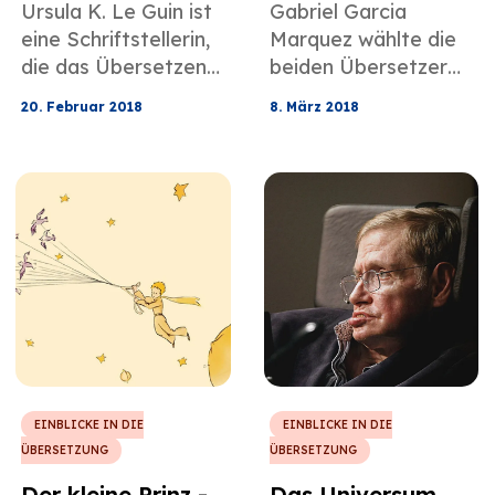
Ursula K. Le Guin ist
Gabriel Garcia
Übersetzung von
eine Schriftstellerin,
Marquez wählte die
Gabriel Garcia
die das Übersetzen
beiden Übersetzer
Marquez
als kreativen Akt
seiner Arbeit, Edith
20. Februar 2018
8. März 2018
genießt und im Laufe
Grossman und
ihres Lebens 21
Gregory Rabassa,
Romane geschrieben
selbst aus und stellte
hat.
ihnen einen kreativen
Raum zur Verfügung,
um die Seele seiner
Arbeit ins Englische
zu übertragen.
EINBLICKE IN DIE
EINBLICKE IN DIE
ÜBERSETZUNG
ÜBERSETZUNG
Der kleine Prinz -
Das Universum