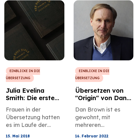
Wissenschaften
aller Zeiten und hält
verflochten ist, ist
den Guinness-
Winnie Mandelas Fall
Weltrekord als
der politischen
meistverkaufte
Übersetzung ein
Romanautorin der
bemerkenswertes
Geschichte.
Beispiel in dieser
Hinsicht.
EINBLICKE IN DIE
EINBLICKE IN DIE
ÜBERSETZUNG
ÜBERSETZUNG
Julia Evelina
Übersetzen von
Smith: Die erste
"Origin" von Dan
und einzige Frau,
Brown
Frauen in der
Dan Brown ist es
die die Bibel
Übersetzung hatten
gewohnt, mit
übersetzt
es im Laufe der
mehreren
Geschichte schwer,
Übersetzern
15. Mai 2018
16. Februar 2022