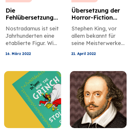
Die
Übersetzung der
Fehlübersetzung
Horror-Fiction
des mystischen
von Stephen King
Nostradamus ist seit
Stephen King, vor
Nostradamus
Jahrhunderten eine
allem bekannt für
etablierte Figur. Wie
seine Meisterwerke
wäre es, seine
der Horrorliteratur,
16. März 2022
21. April 2022
Geschichte aus einer
ist einer der
Perspektive zu
versiertesten
hören, die mit
Autoren und seine
Fehlübersetzungen,
Werke wurden in
Mystik und
mehr als 50
Prophezeiung
Sprachen auf der
verflochten ist?
ganzen Welt
übersetzt.