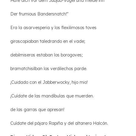
Hüte dich vor dem Jubjub-Vogel und meide ihn
Der frumious Bandersnatch!"
Era la asarvesperia y los flexilimosos toves
giroscopiaban taledrando en el vade;
debilmiseros estaban los borogoves;
bramatchisilban los verdilechos parde.
¡Cuidado con el Jabberwocky, hijo mio!
¡Cuídate de las mandíbulas que muerden.
de las garras que apresan!
Cuídate del pájaro Rapiña y del altanero Halcón.