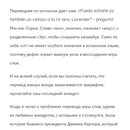
Переводчик по-испански дает нам: «Puedo echarle yo
también un vistazo a tu Ur-ano, Lavender? - preguntó
Рон кон Сорна. Слово «ано», конечно, означает «анус»; с
разделенным «Ур», чтобы сохранить каламбур. Само по
себе «ur» не имеет особого значения в испанском языке,
поэтому дефис играет важную роль в воссоздании игры
слов.
И на всякий случай, если вы склонны считать, что
перевод юмора всегда заканчивается триумфом,
прочитайте наш последний анекдот.
Когда я читал о проблемах перевода игры слов, одним
из любимых анекдотов, с которыми я столкнулся, была
история бывшего президента Джимми Картера, который