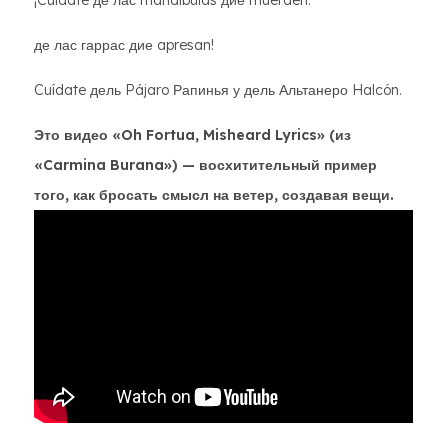
¡Cuídate де лас mandíbulas дие muerden.
де лас гаррас дие apresan!
Cuídate дель Pájaro Рапинья у дель Альтанеро Halcón.
Это видео «Oh Fortua, Misheard Lyrics» (из
«Carmina Burana») — восхитительный пример
того, как бросать смысл на ветер, создавая вещи.