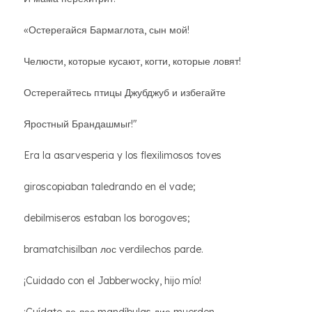
«Остерегайся Бармаглота, сын мой!
Челюсти, которые кусают, когти, которые ловят!
Остерегайтесь птицы Джубджуб и избегайте
Яростный Брандашмыг!"
Era la asarvesperia y los flexilimosos toves
giroscopiaban taledrando en el vade;
debilmiseros estaban los borogoves;
bramatchisilban лос verdilechos parde.
¡Cuidado con el Jabberwocky, hijo mío!