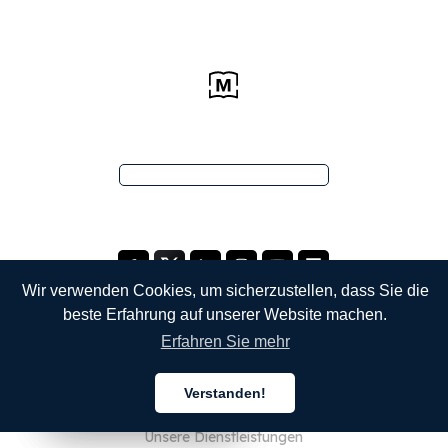
Wir verwenden Cookies, um sicherzustellen, dass Sie die
beste Erfahrung auf unserer Website machen.
Erfahren Sie mehr
UNTERNEHMEN
Verstanden!
Über uns
Deutsch
Deutsch
Deutsch
Unsere Dienstleistungen