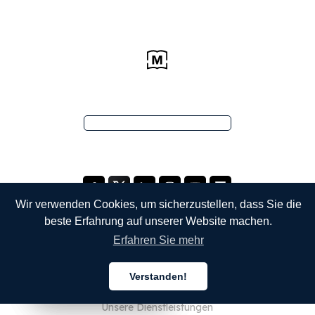
Wir verwenden Cookies, um sicherzustellen, dass Sie die
beste Erfahrung auf unserer Website machen.
Erfahren Sie mehr
UNTERNEHMEN
Verstanden!
Über uns
Deutsch
Deutsch
Deutsch
Unsere Dienstleistungen