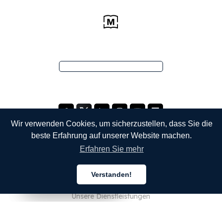
Wir verwenden Cookies, um sicherzustellen, dass Sie die
beste Erfahrung auf unserer Website machen.
Erfahren Sie mehr
UNTERNEHMEN
Verstanden!
Über uns
Deutsch
Deutsch
Deutsch
Unsere Dienstleistungen
Blog