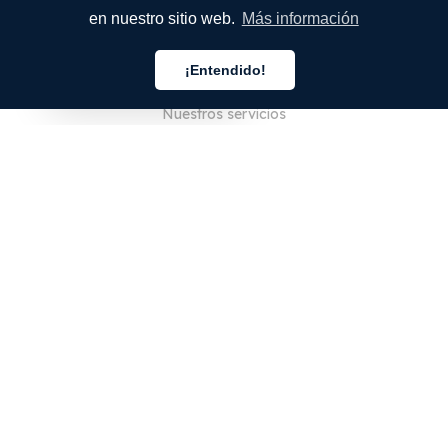
en nuestro sitio web.
Más información
EMPRESA
¡Entendido!
Quiénes somos
Español
Nuestros servicios
Blog
Preguntas frecuentes
Nuestro equipo
Empleo
Legal
Póngase en contacto con nosotros
PARA CLIENTES
Iniciar sesión