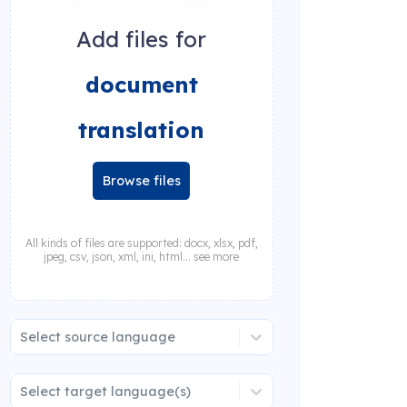
Add files for
document
translation
Browse files
All kinds of files are supported: docx, xlsx, pdf,
jpeg, csv, json, xml, ini, html... see more
Select source language
Select target language(s)