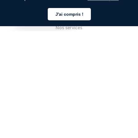
ENTREPRISE
J'ai compris !
À propos de nous
Français
Nos services
Blog
FAQ
Notre équipe
Carrières
Juridique
Nous contacter
POUR LES CLIENTS
Se connecter