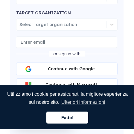
TARGET ORGANIZATION
Select target organization
or sign in with
Continue with Google
Continue with Microsoft
Utilizziamo i cookie per assicurarti la migliore esperienza
Continue with LinkedIn
sul nostro sito.
Ulteriori informazioni
Fatto!
Calculate Cost
Italiano