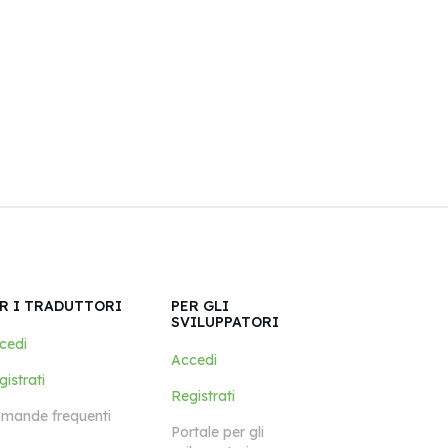
R I TRADUTTORI
PER GLI
SVILUPPATORI
cedi
Accedi
istrati
Registrati
mande frequenti
Portale per gli