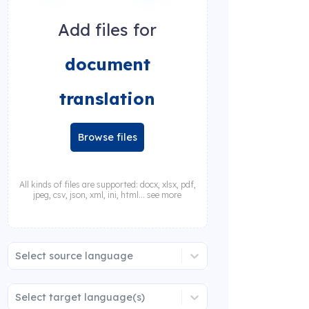
Add files for
document
translation
Browse files
All kinds of files are supported: docx, xlsx, pdf,
jpeg, csv, json, xml, ini, html... see more
Select source language
Select target language(s)