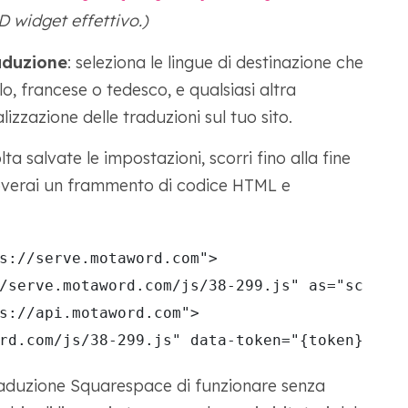
D widget effettivo.)
aduzione
: seleziona le lingue di destinazione che
, francese o tedesco, e qualsiasi altra
izzazione delle traduzioni sul tuo sito.
lta salvate le impostazioni, scorri fino alla fine
roverai un frammento di codice HTML e
s://serve.motaword.com">

/serve.motaword.com/js/38-299.js" as="script"
s://api.motaword.com">

rd.com/js/38-299.js" data-token="{token}" cr
raduzione Squarespace di funzionare senza