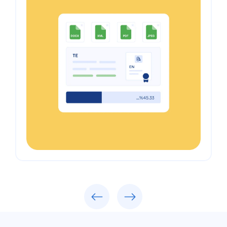
Previous
Next