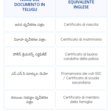
EQUIVALENTE
DOCUMENTO IN
INGLESE
TELUGU
జనన ధృవీకరణ పత్రం
Certificato di nascita
వివాహ ధృవీకరణ పత్రం
Certificato di matrimonio
పోలీస్ క్లియరెన్స్ సర్టిఫికేట్
Certificato di buona
condotta della polizia
ఎస్.ఎస్.సి మార్కుల మెమో
Promemoria dei voti SSC
/ Certificato di scuola
secondaria
కుటుంబ సభ్యుల ధృవీకరణ
Certificato di membro
పత్రం
della famiglia