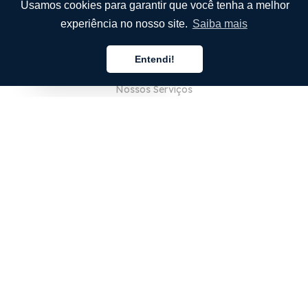
Usamos cookies para garantir que você tenha a melhor
experiência no nosso site.
Saiba mais
EMPRESA
Entendi!
Sobre Nós
Português
Nossos Serviços
Blog
Perguntas Frequentes (FAQ)
Nossa Equipe
Carreiras
Jurídico
Entre em Contato
PARA CLIENTES