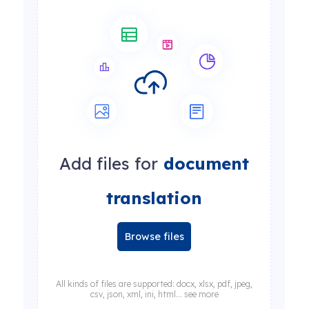
Add files for
document
translation
Browse files
All kinds of files are supported: docx, xlsx, pdf, jpeg,
csv, json, xml, ini, html... see more