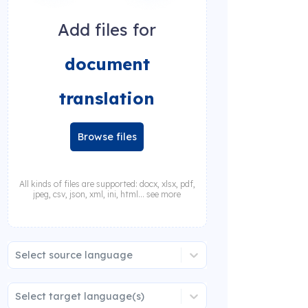
Add files for
document
translation
Browse files
All kinds of files are supported: docx, xlsx, pdf,
jpeg, csv, json, xml, ini, html... see more
Select source language
Select target language(s)