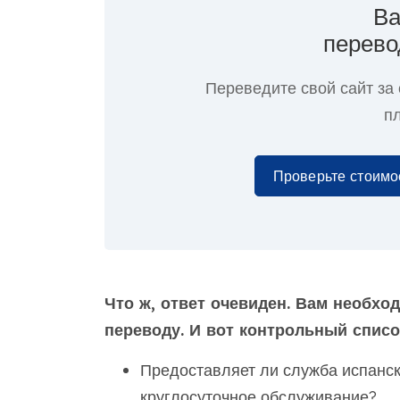
Ва
перево
Переведите свой сайт
за
п
Проверьте стоимо
Что ж, ответ очевиден. Вам необхо
переводу. И вот контрольный список
Предоставляет ли служба испанско
круглосуточное обслуживание?