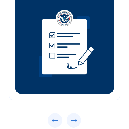
Previous
Next