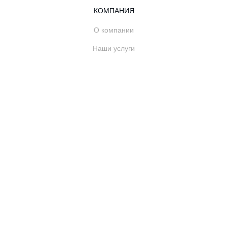
КОМПАНИЯ
О компании
Наши услуги
Блог
Часто задаваемые вопросы
Наша команда
Карьеры
Юриспруденция
Контакты
ДЛЯ КЛИЕНТОВ
Войти