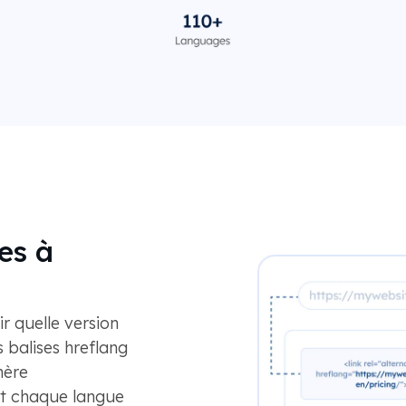
es à
r quelle version
 balises hreflang
nère
t chaque langue