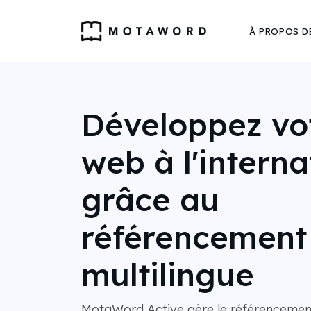
À PROPOS D
Développez vot
web à l'interna
grâce au
référencement
multilingue
MotaWord Active gère le référencemen