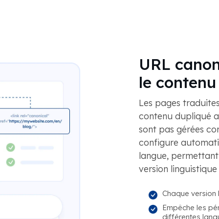
URL canon
le contenu
Les pages traduit
contenu dupliqué au
sont pas gérées co
configure automat
langue, permettant
version linguistique 
Chaque version 
Empêche les pén
différentes lang