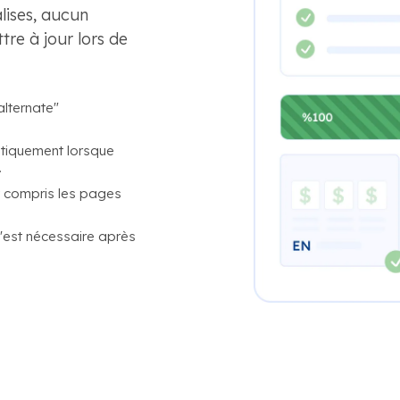
lises, aucun
tre à jour lors de
alternate"
atiquement lorsque
.
y compris les pages
'est nécessaire après