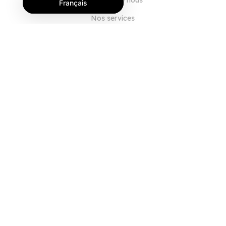
À propos de nous
Français
Nos services
Blog
FAQ
Notre équipe
Carrières
Juridique
Nous contacter
POUR LES CLIENTS
Se connecter
S'inscrire
Fonctionnalités