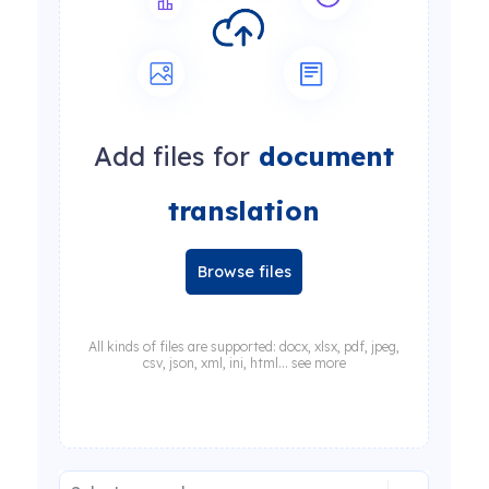
Add files for
document
translation
Browse files
All kinds of files are supported: docx, xlsx, pdf, jpeg,
csv, json, xml, ini, html... see more