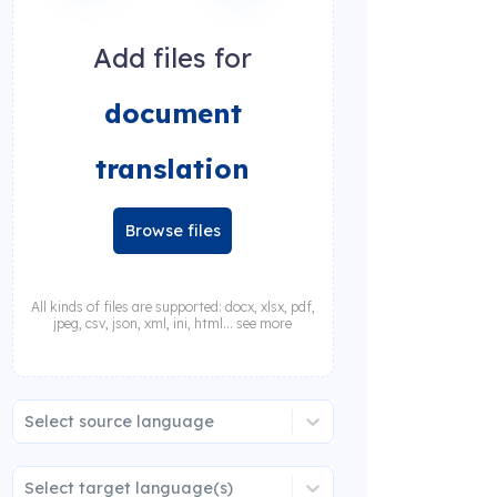
Add files for
document
translation
Browse files
All kinds of files are supported: docx, xlsx, pdf,
jpeg, csv, json, xml, ini, html... see more
Select source language
Select target language(s)