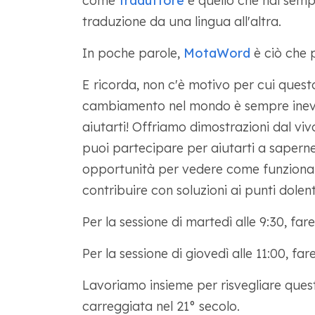
come
traduttore
è quello che hai sempr
traduzione da una lingua all'altra.
In poche parole,
MotaWord
è ciò che p
E ricorda, non c'è motivo per cui questo
cambiamento nel mondo è sempre inevit
aiutarti! Offriamo dimostrazioni dal vi
puoi partecipare per aiutarti a saper
opportunità per vedere come funziona
contribuire con soluzioni ai punti dole
Per la sessione di martedì alle 9:30, fare 
Per la sessione di giovedì alle 11:00, fare
Lavoriamo insieme per risvegliare ques
carreggiata nel 21° secolo.