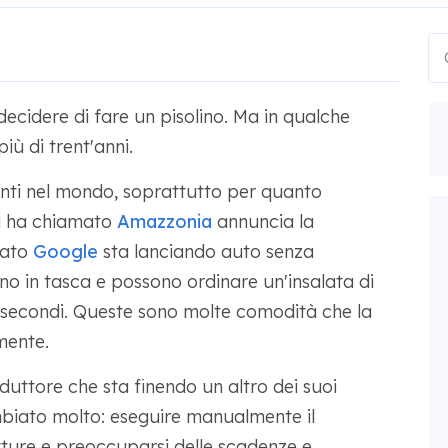
decidere di fare un pisolino. Ma in qualche
iù di trent'anni.
nti nel mondo, soprattutto per quanto
a ha chiamato
Amazzonia
annuncia la
nato
Google
sta lanciando auto senza
nno in tasca e possono ordinare un'insalata di
i secondi. Queste sono molte comodità che la
mente.
uttore che sta finendo un altro dei suoi
mbiato molto: eseguire manualmente il
tture e preoccuparsi delle scadenze e