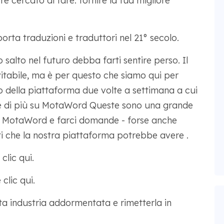
e cercato di fare: fornire la tua migliore
orta traduzioni e traduttori nel 21° secolo.
 salto nel futuro debba farti sentire perso. Il
abile, ma è per questo che siamo qui per
vo della piattaforma due volte a settimana a cui
ne di più su MotaWord Queste sono una grande
 MotaWord e farci domande - forse anche
nti che la nostra piattaforma potrebbe avere .
clic qui.
 clic qui.
ta industria addormentata e rimetterla in