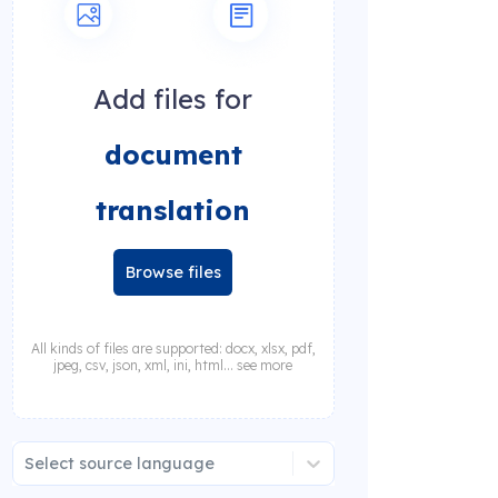
Add files for
document
translation
Browse files
All kinds of files are supported: docx, xlsx, pdf,
jpeg, csv, json, xml, ini, html... see more
Select source language