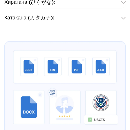
Хирагана (ひらがな):
Катакана (カタカナ):