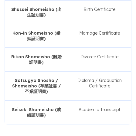
Shussei Shomeisho (出
Birth Certificate
生証明書)
Kon-in Shomeisho (婚
Marriage Certificate
姻証明書)
Rikon Shomeisho (離婚
Divorce Certificate
証明書)
Sotsugyo Shosho /
Diploma / Graduation
Shomeisho (卒業証書 /
Certificate
卒業証明書)
Seiseki Shomeisho (成
Academic Transcript
績証明書)