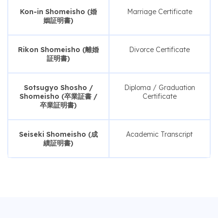
Kon-in Shomeisho (婚
Marriage Certificate
姻証明書)
Rikon Shomeisho (離婚
Divorce Certificate
証明書)
Sotsugyo Shosho /
Diploma / Graduation
Shomeisho (卒業証書 /
Certificate
卒業証明書)
Seiseki Shomeisho (成
Academic Transcript
績証明書)