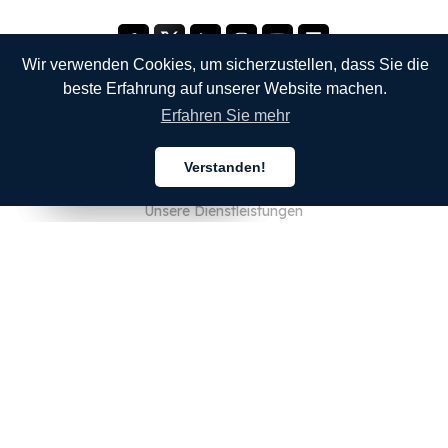
Wir verwenden Cookies, um sicherzustellen, dass Sie die
beste Erfahrung auf unserer Website machen.
Erfahren Sie mehr
UNTERNEHMEN
Verstanden!
Über uns
Deutsch
Deutsch
Deutsch
Unsere Dienstleistungen
Blog
FAQ
Unser Team
JOBS
Rechtliches
Kontaktieren Sie uns