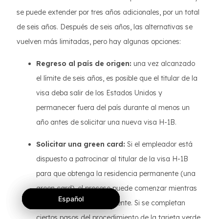
se puede extender por tres años adicionales, por un total
de seis años. Después de seis años, las alternativas se
vuelven más limitadas, pero hay algunas opciones:
Regreso al país de origen:
una vez alcanzado
el límite de seis años, es posible que el titular de la
visa deba salir de los Estados Unidos y
permanecer fuera del país durante al menos un
año antes de solicitar una nueva visa H-1B.
Solicitar una green card:
Si el empleador está
dispuesto a patrocinar al titular de la visa H-1B
para que obtenga la residencia permanente (una
green card), el proceso puede comenzar mientras
Español
Español
Español
la visa H-1B aún esté vigente. Si se completan
ciertos pasos del procedimiento de la tarjeta verde