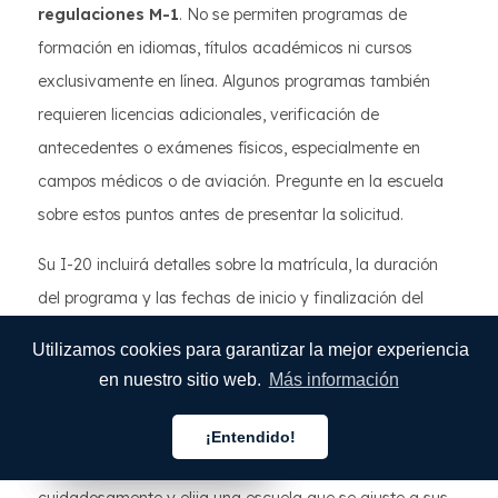
regulaciones M-1
. No se permiten programas de
formación en idiomas, títulos académicos ni cursos
exclusivamente en línea. Algunos programas también
requieren licencias adicionales, verificación de
antecedentes o exámenes físicos, especialmente en
campos médicos o de aviación. Pregunte en la escuela
sobre estos puntos antes de presentar la solicitud.
Su I-20 incluirá detalles sobre la matrícula, la duración
del programa y las fechas de inicio y finalización del
curso. Verifique nuevamente que todo coincida con lo
Utilizamos cookies para garantizar la mejor experiencia
que le han dicho antes de firmar. Elegir la escuela
en nuestro sitio web.
Más información
adecuada es clave. Una vez emitido el I-20, cambiar de
escuela es difícil (y a veces no está permitido según las
¡Entendido!
Español
Español
Español
reglas M-1). Así que tómese su tiempo, investigue