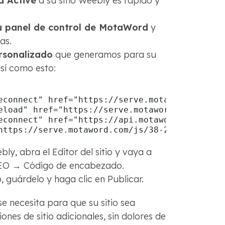
 Active
a su sitio Weebly es rápido y
su panel de control de MotaWord
y
as.
ersonalizado
que generamos para su
así como esto:
econnect" href="https://serve.motaword.com">

eload" href="https://serve.motaword.com/js/38
econnect" href="https://api.motaword.com">

https://serve.motaword.com/js/38-299.js" data
bly, abra el Editor del sitio y vaya a
EO → Código de encabezado.
 guárdelo y haga clic en Publicar.
se necesita para que su sitio sea
siones de sitio adicionales, sin dolores de