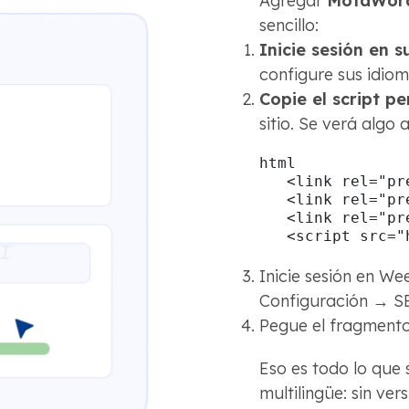
Agregar
MotaWord
sencillo:
Inicie sesión en 
configure sus idiom
Copie el script p
sitio. Se verá algo 
html

   <link rel="pr
   <link rel="pr
   <link rel="pr
   <script src="
Inicie sesión en Wee
Configuración → S
Pegue el fragmento,
Eso es todo lo que 
multilingüe: sin ver