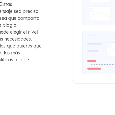
üistas
ensaje sea preciso,
a sea que comparta
e blog o
ede elegir el nivel
us necesidades.
las que quieres que
o las más
íticas o la de