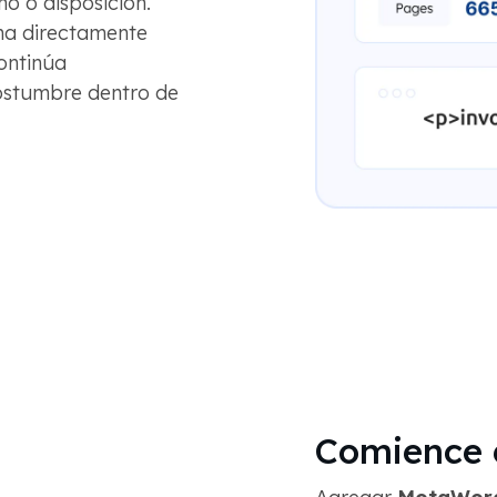
o o disposición.
ma directamente
continúa
ostumbre dentro de
Comience e