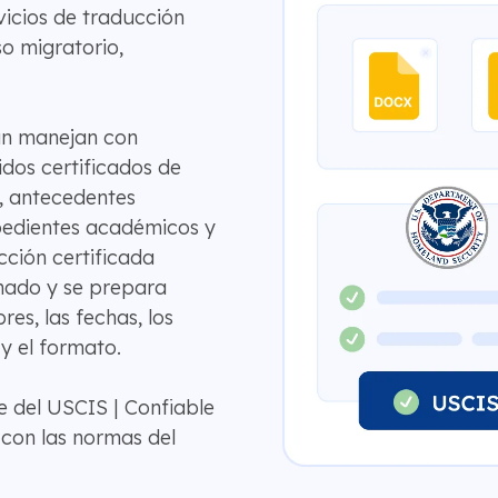
icios de traducción
so migratorio,
án manejan con
idos certificados de
, antecedentes
xpedientes académicos y
ción certificada
rmado y se prepara
es, las fechas, los
 y el formato.
e del USCIS | Confiable
 con las normas del