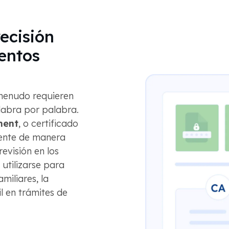
recisión
entos
 menudo requieren
labra por palabra.
ment
, o certificado
mente de manera
revisión en los
utilizarse para
miliares, la
il en trámites de