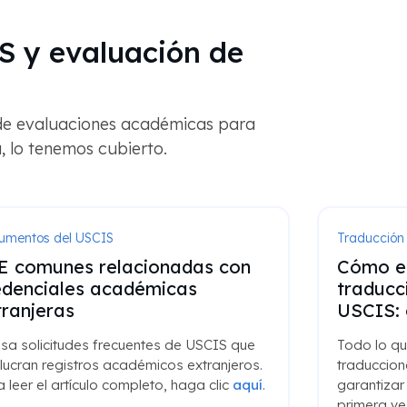
S y evaluación de
de evaluaciones académicas para
, lo tenemos cubierto.
umentos del USCIS
Traducción
E comunes relacionadas con
Cómo es
edenciales académicas
traducc
tranjeras
USCIS: 
isa solicitudes frecuentes de USCIS que
Todo lo qu
lucran registros académicos extranjeros.
traduccion
 leer el artículo completo, haga clic
aquí
.
garantizar
primera vez