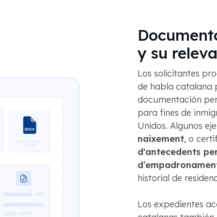
Documento
y su relev
Los solicitantes pr
de habla catalana 
documentación pers
para fines de inmig
Unidos. Algunos ej
naixement
, o cert
d'antecedents pe
d’empadronamen
historial de residen
Los expedientes ac