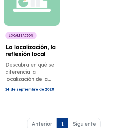
profesional.
nueva perspectiva
para la resolución y
comprensión de
problemas.
LOCALIZACIÓN
La localización, la
reflexión local
Descubra en qué se
diferencia la
localización de la
traducción y cómo
14 de septiembre de 2020
puede llegar a un
público más amplio.
Anterior
1
Siguiente