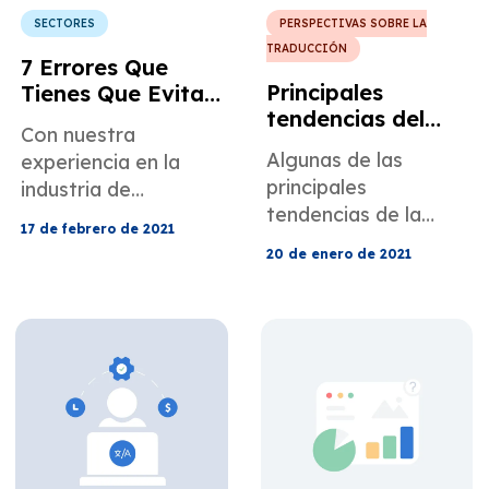
SECTORES
PERSPECTIVAS SOBRE LA
TRADUCCIÓN
7 Errores Que
Principales
Tienes Que Evitar
tendencias del
En La
Con nuestra
sector de la
Localización De
Algunas de las
experiencia en la
traducción en
Juegos
principales
industria de
2021
tendencias de la
localización de
17 de febrero de 2021
industria de la
juegos, hemos
20 de enero de 2021
traducción de este
reunido los siete
año están
errores más
influenciadas por la
comunes que se
pandemia.
cometen durante el
proceso de
traducción de
juegos.