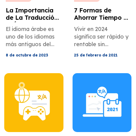
La Importancia
7 Formas de
de La Traducción
Ahorrar Tiempo y
al Árabe
Dinero en Las
El idioma árabe es
Vivir en 2024
Traducciones
uno de los idiomas
significa ser rápido y
más antiguos del
rentable sin
mundo. Lea sobre la
sacrificar la calidad.
8 de octubre de 2023
25 de febrero de 2021
importancia de la
¡Lea las 7 formas de
traducción al árabe y
cómo hacerlo en
cómo debe ser una
nuestra publicación
traducción al árabe
de blog!
profesional.