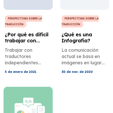
PERSPECTIVAS SOBRE LA
PERSPECTIVAS SOBRE LA
TRADUCCIÓN
TRADUCCIÓN
¿Por qué es difícil
¿Qué es una
trabajar con
Infografía?
traductores
Trabajar con
La comunicación
autónomos y
traductores
actual se basa en
cómo
independientes
imágenes en lugar
gestionarlo?
puede ser
de texto o auditivo.
5 de enero de 2021
30 de nov. de 2020
complicado. Aquí hay
Y, con la ayuda de
algunos consejos, en
infografías, vemos
caso de que no
los datos
decida trabajar con
presentados de una
una agencia de
manera nueva y
traducción
obtenemos una