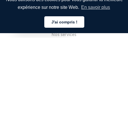
expérience sur notre site Web.
En savoir plus
ENTREPRISE
J'ai compris !
À propos de nous
Français
Nos services
Blog
FAQ
Notre équipe
Carrières
Juridique
Nous contacter
POUR LES CLIENTS