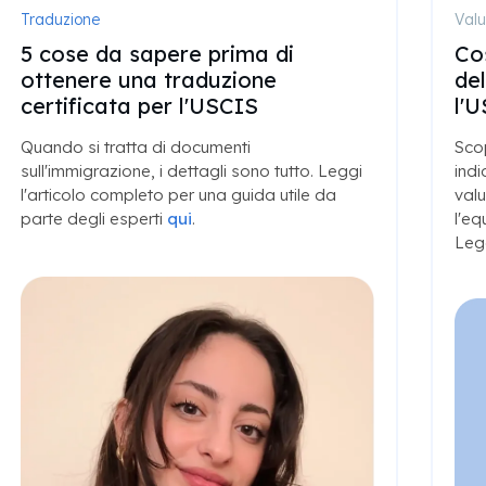
Valutazione USCIS
Trad
Cosa dovresti sapere sui diplomi
Un
del Consiglio di Stato indiano per
pri
l'USCIS
In q
anal
Scopri cosa sono i diplomi degli enti statali
Per 
indiani, i documenti richiesti e come le
valutazioni MotaWord aiutano a dimostrare
l'equivalenza negli Stati Uniti ed evitare RFE.
Leggi l'articolo completo
qui
.