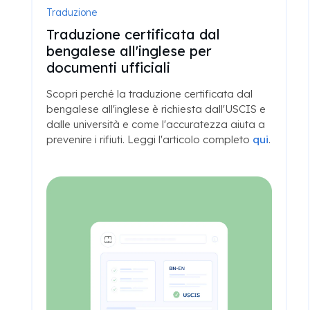
Traduzione
5 cose da sapere prima di
ottenere una traduzione
certificata per l'USCIS
Quando si tratta di documenti
sull'immigrazione, i dettagli sono tutto. Leggi
l'articolo completo per una guida utile da
parte degli esperti
qui
.